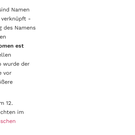
 sind Namen
 verknüpft -
ng des Namens
gen
omen est
ellen
b wurde der
 vor
ößere
m 12.
uchten im
ischen