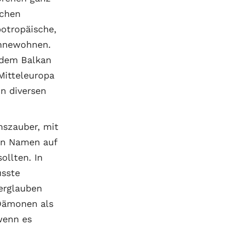
ochen
otropäische,
innewohnen.
 dem Balkan
Mitteleuropa
in diversen
szauber, mit
en Namen auf
ollten. In
usste
erglauben
 Dämonen als
wenn es