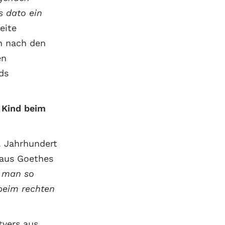
s dato ein
eite
h nach den
en
ds
 Kind beim
. Jahrhundert
 aus Goethes
s man so
 beim rechten
tvers aus