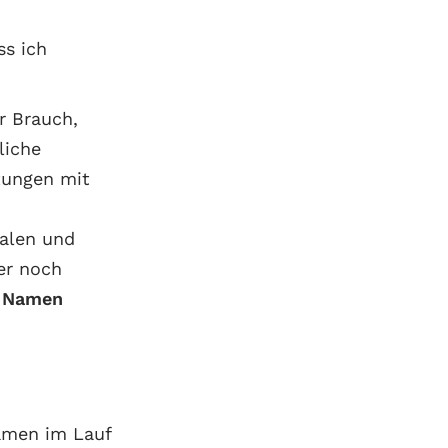
ss ich
er Brauch,
liche
tungen mit
ialen und
er noch
n Namen
amen im Lauf