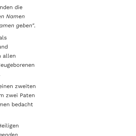
anden die
nen Namen
Namen geben"
.
als
und
 allen
Neugeborenen
.
einen zweiten
hm zwei Paten
amen bedacht
eiligen
egenden