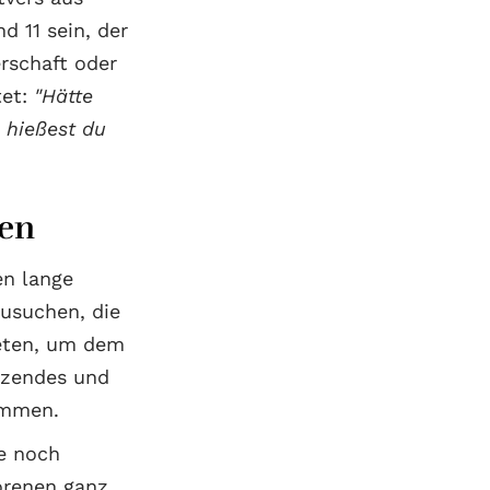
 11 sein, der
rschaft oder
tet:
"Hätte
 hießest du
ten
n lange
usuchen, die
neten, um dem
nzendes und
immen.
e noch
orenen ganz