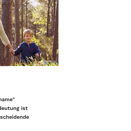
rname"
deutung ist
rscheidende