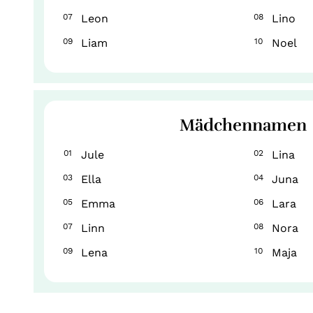
07
Leon
08
Lino
09
Liam
10
Noel
Mädchennamen
01
Jule
02
Lina
03
Ella
04
Juna
05
Emma
06
Lara
07
Linn
08
Nora
09
Lena
10
Maja