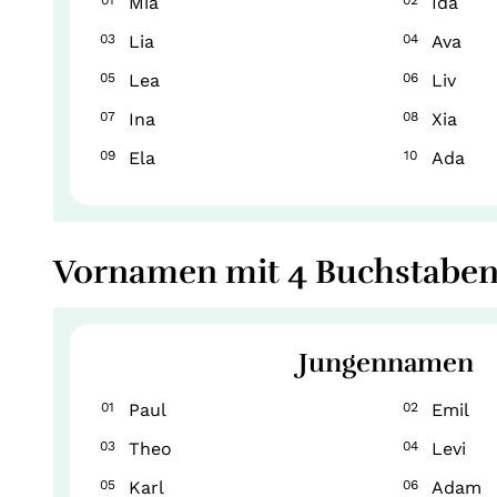
01
Mia
02
Ida
03
Lia
04
Ava
05
Lea
06
Liv
07
Ina
08
Xia
09
Ela
10
Ada
Vornamen mit 4 Buchstabe
Jungennamen
01
Paul
02
Emil
03
Theo
04
Levi
05
Karl
06
Adam