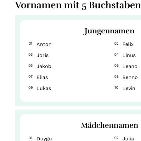
Vornamen mit 5 Buchstaben
Jungennamen
01
Anton
02
Felix
03
Joris
04
Linus
05
Jakob
06
Leano
07
Elias
08
Benno
09
Lukas
10
Levin
Mädchennamen
01
Duygu
02
Julia