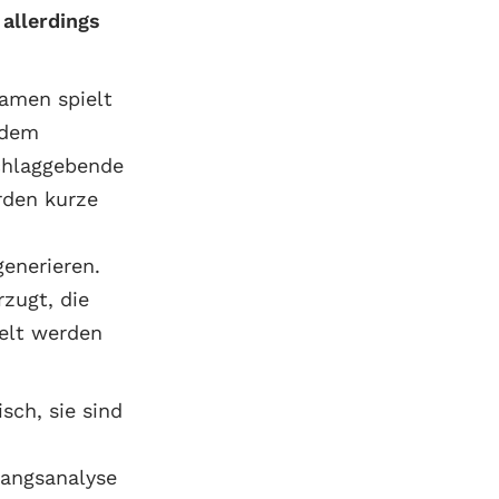
allerdings
namen spielt
 dem
chlaggebende
rden kurze
enerieren.
zugt, die
elt werden
ch, sie sind
gangsanalyse