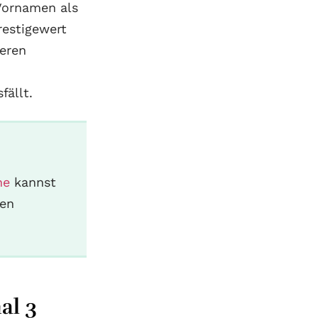
 Vornamen als
restigewert
geren
fällt.
he
kannst
zen
al 3