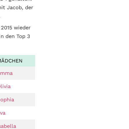
it Jacob, der
.
2015 wieder
 in den Top 3
MÄDCHEN
Emma
livia
ophia
va
sabella