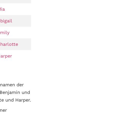
ia
bigail
mily
harlotte
arper
rnamen der
 Benjamin und
e und Harper.
iner