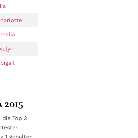
ia
harlotte
melia
velyn
bigail
 2015
 die Top 3
btester
z 1 gehalten.