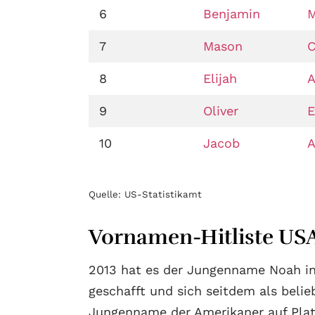
6
Benjamin
M
7
Mason
C
8
Elijah
A
9
Oliver
E
10
Jacob
A
Quelle: US-Statistikamt
Vornamen-Hitliste USA
2013 hat es der Jungenname Noah in
geschafft und sich seitdem als belie
Jungenname der Amerikaner auf Plat