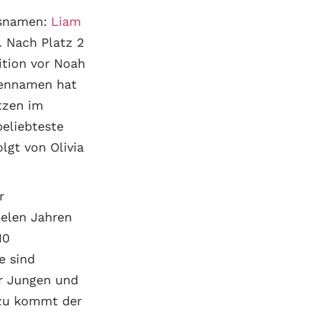
gsnamen:
Liam
. Nach Platz 2
ition vor Noah
hennamen hat
tzen im
beliebteste
olgt von Olivia
r
ielen Jahren
10
e sind
r Jungen und
nzu kommt der