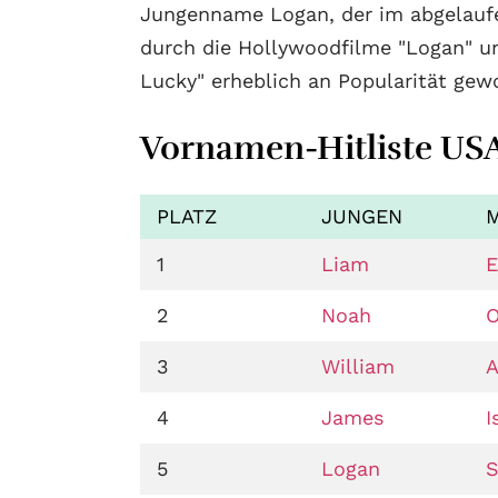
Jungenname Logan, der im abgelauf
durch die Hollywoodfilme "Logan" u
Lucky" erheblich an Popularität gew
Vornamen-Hitliste USA
PLATZ
JUNGEN
1
Liam
2
Noah
O
3
William
A
4
James
I
5
Logan
S