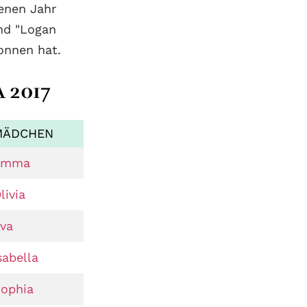
enen Jahr
nd "Logan
onnen hat.
 2017
MÄDCHEN
Emma
livia
va
sabella
ophia