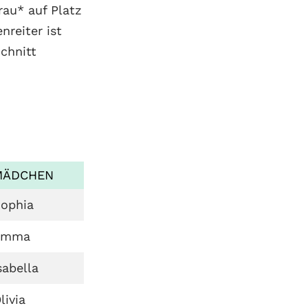
rau* auf Platz
nreiter ist
chnitt
MÄDCHEN
ophia
Emma
sabella
livia